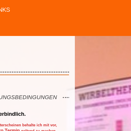
NKS
UNGSBEDINGUNGEN
erbindlich.
terscheinen behalte ich mit vor,
ro Termin
geltend zu machen,