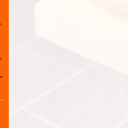
h
r
en