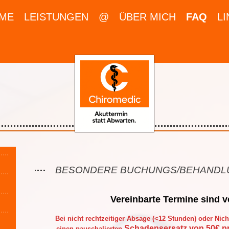
ME
LEISTUNGEN
@
ÜBER MICH
FAQ
LI
BESONDERE BUCHUNGS/BEHANDL
Vereinbarte Termine sind v
Bei nicht rechtzeitiger Absage (<12 Stunden) oder Nich
Schadensersatz von 50€ p
einen pauschalierten