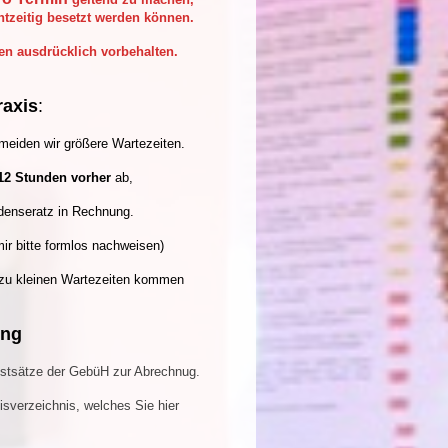
tzeitig besetzt werden können.
en ausdrücklich vorbehalten.
raxis
:
rmeiden wir größere Wartezeiten.
12 Stunden vorher
ab,
adenseratz in Rechnung.
ir bitte formlos nachweisen)
e zu kleinen Wartezeiten kommen
ung
stsätze der GebüH zur Abrechnug.
sverzeichnis, welches Sie hier