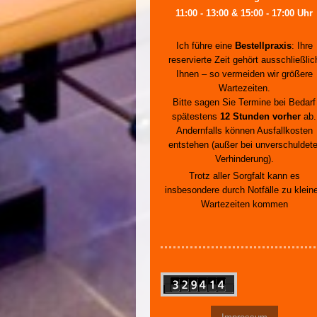
11:00 - 13:00 & 15:00 - 17:00 Uhr
Ich führe eine
Bestellpraxis
: Ihre
reservierte Zeit gehört ausschließlic
Ihnen – so vermeiden wir größere
Wartezeiten.
Bitte sagen Sie Termine bei Bedarf
spätestens
12 Stunden vorher
ab.
Andernfalls können Ausfallkosten
entstehen (außer bei unverschuldete
Verhinderung).
Trotz aller Sorgfalt kann es
insbesondere durch Notfälle zu klein
Wartezeiten kommen