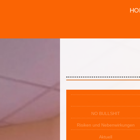
HO
Rechtliches AGB´s
NO BULLSHIT
Risiken und Nebenwirkungen
Aktuell