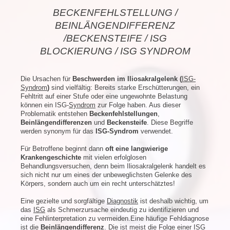
BECKENFEHLSTELLUNG /
BEINLÄNGENDIFFERENZ
/BECKENSTEIFE / ISG
BLOCKIERUNG / ISG SYNDROM
Die Ursachen für
Beschwerden im Iliosakralgelenk (
ISG-
Syndrom
)
sind vielfältig: Bereits starke Erschütterungen, ein
Fehltritt auf einer Stufe oder eine ungewohnte Belastung
können ein ISG-
Syndrom
zur Folge haben. Aus dieser
Problematik entstehen
Beckenfehlstellungen
,
Beinlängendifferenzen
und
Beckensteife
. Diese Begriffe
werden synonym für das
ISG-Syndrom
verwendet.
Für Betroffene beginnt dann
oft eine langwierige
Krankengeschichte
mit vielen erfolglosen
Behandlungsversuchen, denn beim Iliosakralgelenk handelt es
sich nicht nur um eines der unbeweglichsten Gelenke des
Körpers, sondern auch um ein recht unterschätztes!
Eine gezielte und sorgfältige
Diagnostik
ist deshalb wichtig, um
das
ISG
als Schmerzursache eindeutig zu identifizieren und
eine Fehlinterpretation zu vermeiden.Eine häufige Fehldiagnose
ist die
Beinlängendifferenz
. Die ist meist die Folge einer ISG